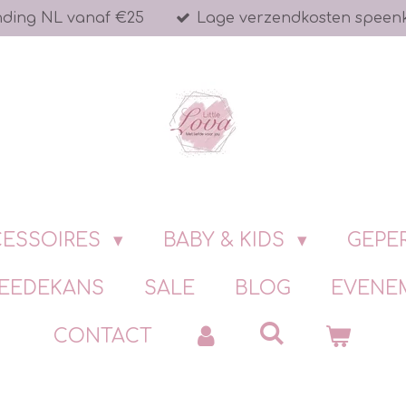
nding NL vanaf €25
Lage verzendkosten speen
ESSOIRES
BABY & KIDS
GEPE
EEDEKANS
SALE
BLOG
EVENE
CONTACT