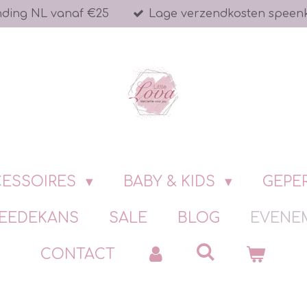
nding NL vanaf €25
Lage verzendkosten speen
ESSOIRES
BABY & KIDS
GEPE
EEDEKANS
SALE
BLOG
EVENE
CONTACT