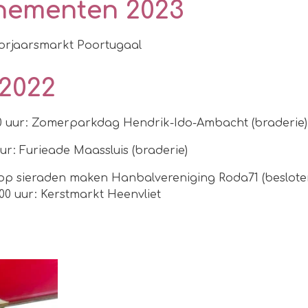
nementen 2023
 Voorjaarsmarkt Poortugaal
2022
7.00 uur: Zomerparkdag Hendrik-Ido-Ambacht (braderie)
uur: Furieade Maassluis (braderie)
p sieraden maken Hanbalvereniging Roda71 (beslote
.00 uur: Kerstmarkt Heenvliet