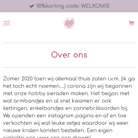
10%korting code: WELKOM10
Ga
direct
naar
de
hoofdinhoud
Over ons
Zomer 2020 toen wij allemaal thuis zaten i.v.m. (ik ga
het toch echt noemen....) corona zijn wij begonnen
met onze hobby sieraden maken. Het begon met
wat armbandjes en al snel kwamen er ook
kettingen, enkelbandjes en zonnebrilkoorden bij.
We openden een instagram pagina en af en toe
verkochten wij wat leuke setjes waardoor wij weer
nieuwe kralen konden bestellen. Een eigen