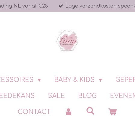
nding NL vanaf €25
Lage verzendkosten speen
ESSOIRES
BABY & KIDS
GEPE
EEDEKANS
SALE
BLOG
EVENE
CONTACT