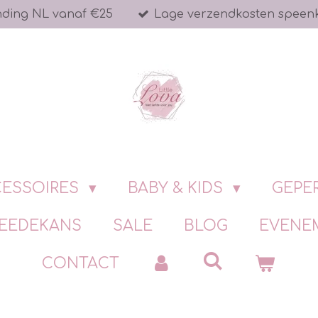
nding NL vanaf €25
Lage verzendkosten speen
ESSOIRES
BABY & KIDS
GEPE
EEDEKANS
SALE
BLOG
EVENE
CONTACT