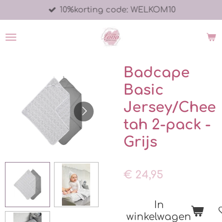
10%korting code: WELKOM10
Ga
direct
naar
de
hoofdinhoud
Badcape
Basic
Jersey/Chee
tah 2-pack -
Grijs
€ 24,95
In
winkelwagen