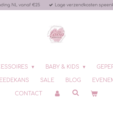
nding NL vanaf €25
Lage verzendkosten speen
ESSOIRES
BABY & KIDS
GEPE
EEDEKANS
SALE
BLOG
EVENE
CONTACT