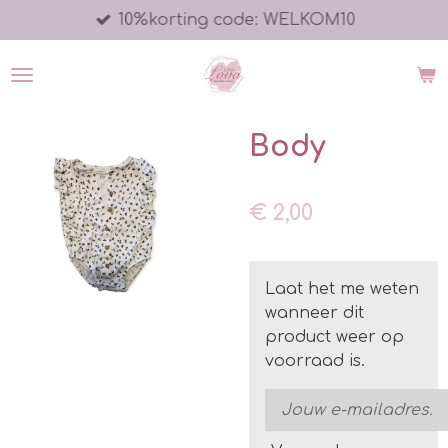
10%korting code: WELKOM10
Ga
direct
naar
de
hoofdinhoud
Body
€ 2,00
Laat het me weten
wanneer dit
product weer op
voorraad is.