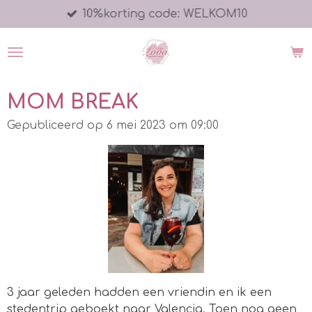
10%korting code: WELKOM10
Ga
direct
naar
de
hoofdinhoud
MOM BREAK
Gepubliceerd op 6 mei 2023 om 09:00
3 jaar geleden hadden een vriendin en ik een
stedentrip geboekt naar Valencia. Toen nog geen