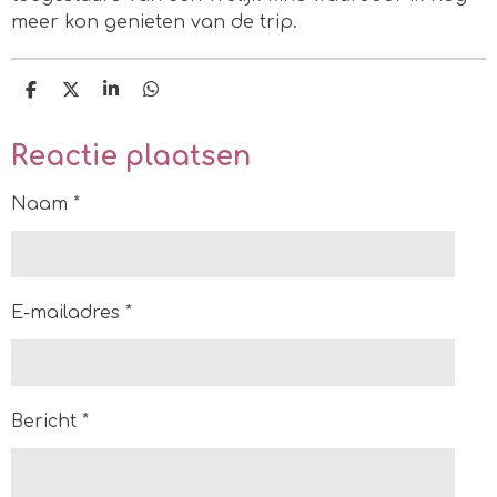
meer kon genieten van de trip.
D
D
S
D
e
e
h
e
l
e
a
l
e
l
r
e
Reactie plaatsen
n
e
n
Naam *
E-mailadres *
Bericht *