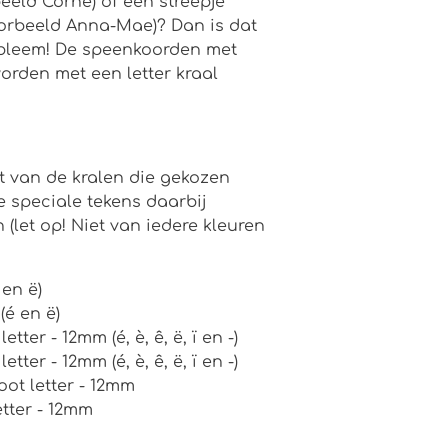
beeld Corné) of een streepje
orbeeld Anna-Mae)? Dan is dat
robleem! De speenkoorden met
rden met een letter kraal
t van de kralen die gekozen
 speciale tekens daarbij
(let op! Niet van iedere kleuren
 en ë)
(é en ë)
etter - 12mm (é, è, ê, ë, ï en -)
etter - 12mm (é, è, ê, ë, ï en -)
oot letter - 12mm
etter - 12mm