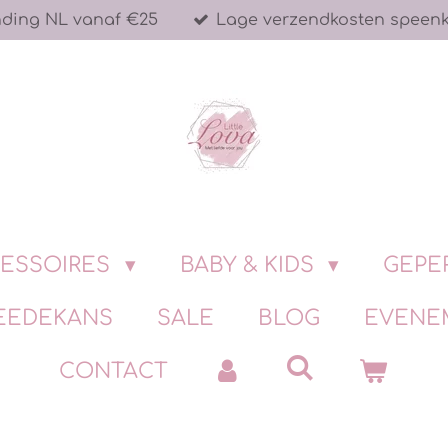
nding NL vanaf €25
Lage verzendkosten speen
ESSOIRES
BABY & KIDS
GEPE
EEDEKANS
SALE
BLOG
EVENE
CONTACT