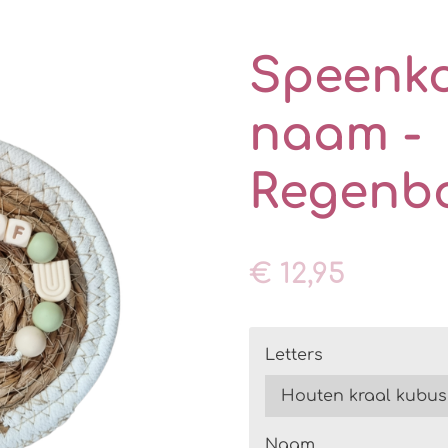
Speenk
naam -
Regenb
€ 12,95
Letters
Naam