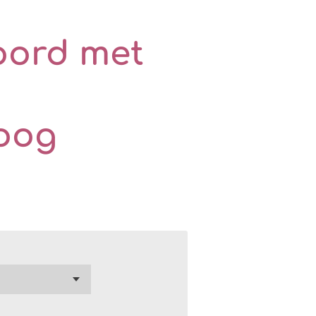
oord met
oog