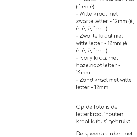
(é en ë)
- Witte kraal met
zwarte letter - 12mm (é,
è, ê, ë, ï en -)
- Zwarte kraal met
witte letter - 12mm (é,
è, ê, ë, ï en -)
- Ivory kraal met
hazelnoot letter -
12mm
- Zand kraal met witte
letter - 12mm
Op de foto is de
letterkraal 'houten
kraal kubus' gebruikt.
De speenkoorden met