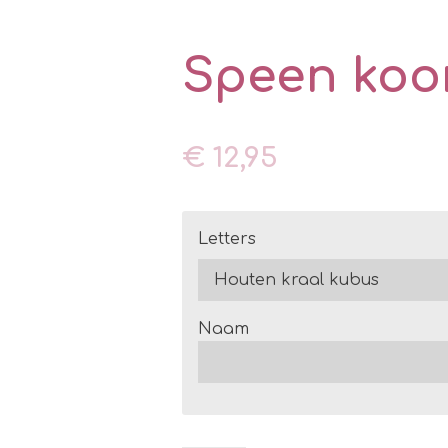
Speen koor
€ 12,95
Letters
Naam