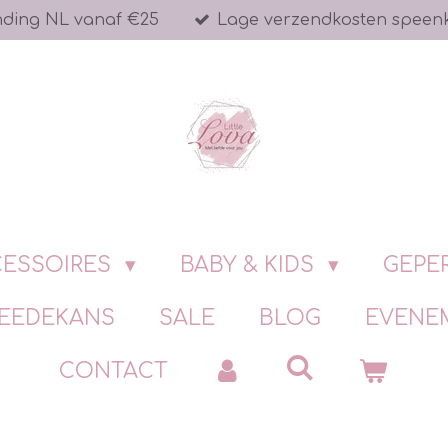
nding NL vanaf €25
Lage verzendkosten speen
ESSOIRES
BABY & KIDS
GEPE
EEDEKANS
SALE
BLOG
EVENE
CONTACT