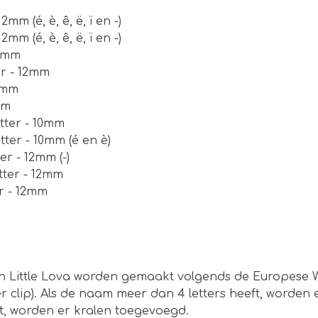
2mm (é, è, ê, ë, ï en -)
2mm (é, è, ê, ë, ï en -)
12mm
er - 12mm
12mm
mm
tter - 10mm
tter - 10mm (é en è)
er - 12mm (-)
tter - 12mm
er - 12mm
 Little Lova worden gemaakt volgends de Europese 
r clip). Als de naam meer dan 4 letters heeft, worden 
t, worden er kralen toegevoegd.