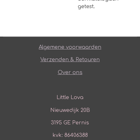
getest.
Algemene voorwaarden
Verzenden & Retouren
Over ons
Little Lova
Nieuwedijk 20B
3195 GE Pernis
kvk: 86406388