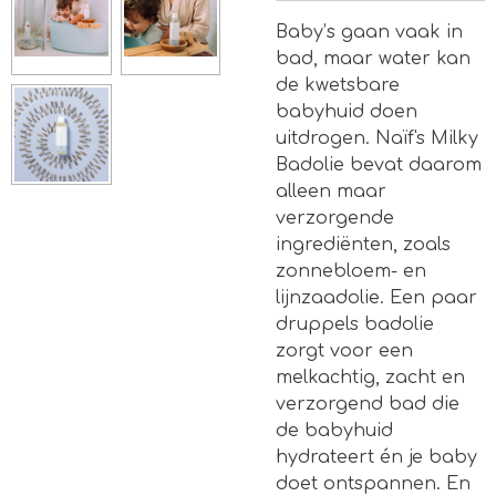
Baby’s gaan vaak in
bad, maar water kan
de kwetsbare
babyhuid doen
uitdrogen. Naïf's Milky
Badolie bevat daarom
alleen maar
verzorgende
ingrediënten, zoals
zonnebloem- en
lijnzaadolie. Een paar
druppels badolie
zorgt voor een
melkachtig, zacht en
verzorgend bad die
de babyhuid
hydrateert én je baby
doet ontspannen. En