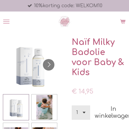
10%korting code: WELKOM10
Ga
direct
naar
de
hoofdinhoud
Naïf Milky
Badolie
voor Baby &
Kids
€ 14,95
In
winkelwage