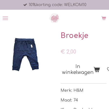
10%korting code: WELKOM10
Ga
direct
naar
de
hoofdinhoud
Broekje
€ 2,00
In
winkelwagen
Merk: H&M
Maat: 74