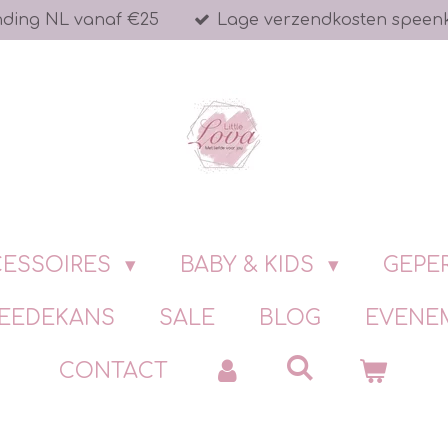
nding NL vanaf €25
Lage verzendkosten speen
ESSOIRES
BABY & KIDS
GEPE
EEDEKANS
SALE
BLOG
EVENE
CONTACT