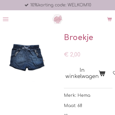
10%korting code: WELKOM10
Ga
direct
naar
de
hoofdinhoud
Broekje
€ 2,00
In
winkelwagen
Merk: Hema
Maat: 68