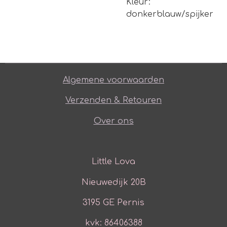
Kleur:
donkerblauw/spijker
Algemene voorwaarden
Verzenden & Retouren
Over ons
Little Lova
Nieuwedijk 20B
3195 GE Pernis
kvk: 86406388