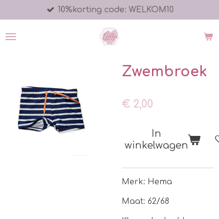
10%korting code: WELKOM10
Ga
direct
naar
de
hoofdinhoud
Zwembroek
€ 2,00
In
winkelwagen
Merk: Hema
Maat: 62/68