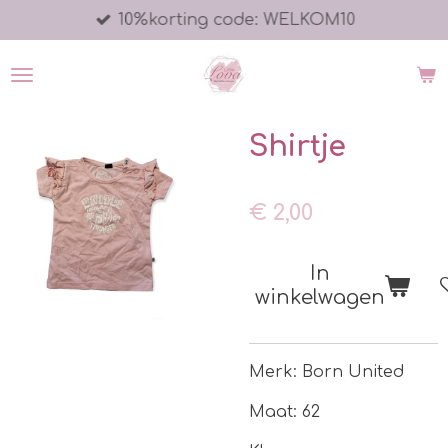
10%korting code: WELKOM10
Ga
direct
naar
de
hoofdinhoud
Shirtje
€ 2,00
In
winkelwagen
Merk: Born United
Maat: 62