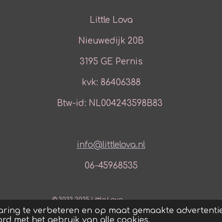
Little Lova
Nieuwedijk 20B
3195 GE Pernis
kvk: 86406388
Btw-id: NL004243598B83
info@littlelova.nl
06-45968535
© 2022-2025 Little Lova
aring te verbeteren en op maat gemaakte advertentie
ord met het gebruik van alle cookies.