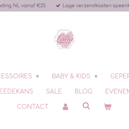
nding NL vanaf €25
Lage verzendkosten speen
ESSOIRES
BABY & KIDS
GEPE
EEDEKANS
SALE
BLOG
EVENE
CONTACT