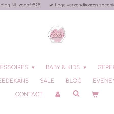
nding NL vanaf €25
Lage verzendkosten speen
ESSOIRES
BABY & KIDS
GEPE
EEDEKANS
SALE
BLOG
EVENE
CONTACT