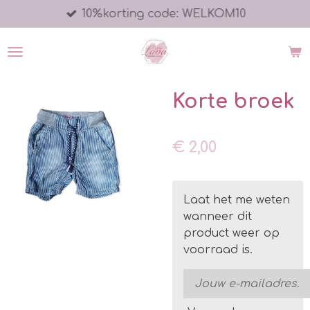
10%korting code: WELKOM10
Ga
direct
naar
de
hoofdinhoud
Korte broek
€ 2,00
Laat het me weten
wanneer dit
product weer op
voorraad is.