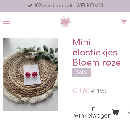
10%korting code: WELKOM10
Ga
direct
naar
de
hoofdinhoud
Mini
elastiekjes
Bloem roze
Sale!
€ 1,00
€ 1,95
In
winkelwagen