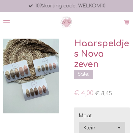
10%korting code: WELKOM10
Ga
direct
naar
de
hoofdinhoud
Haarspeldje
s Nova
zeven
Sale!
€ 4,00
€ 8,45
Maat