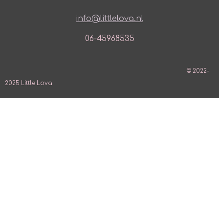
info@littlelova.nl
06-45968535
© 2022-
2025 Little Lova