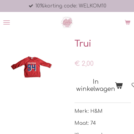
10%korting code: WELKOM10
Ga
direct
naar
de
hoofdinhoud
Trui
€ 2,00
In
winkelwagen
Merk: H&M
Maat: 74