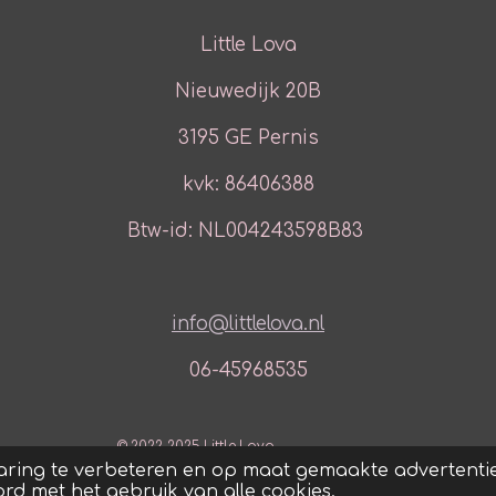
Little Lova
Nieuwedijk 20B
3195 GE Pernis
kvk: 86406388
Btw-id: NL004243598B83
info@littlelova.nl
06-45968535
© 2022-2025 Little Lova
aring te verbeteren en op maat gemaakte advertentie
ord met het gebruik van alle cookies.