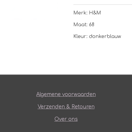
Merk: H&M
Maat: 68
Kleur: donkerblauw
Algemene voorwaarden
Verzenden & Retouren
Over ons