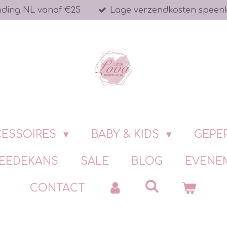
nding NL vanaf €25
Lage verzendkosten speen
ESSOIRES
BABY & KIDS
GEPE
EEDEKANS
SALE
BLOG
EVENE
CONTACT