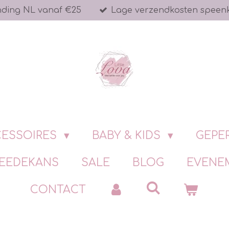
nding NL vanaf €25
Lage verzendkosten speen
ESSOIRES
BABY & KIDS
GEPE
EEDEKANS
SALE
BLOG
EVENE
CONTACT