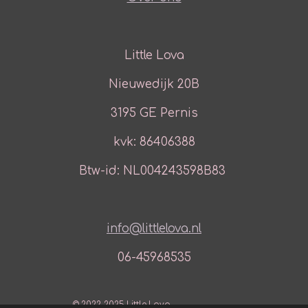
Little Lova
Nieuwedijk 20B
3195 GE Pernis
kvk: 86406388
Btw-id: NL004243598B83
info@littlelova.nl
06-45968535
© 2022-2025 Little Lova