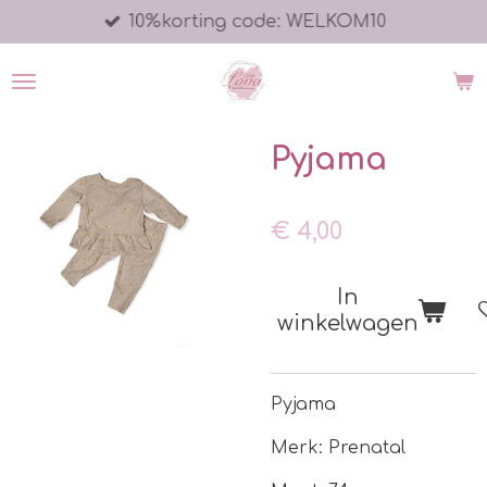
10%korting code: WELKOM10
Ga
direct
naar
de
hoofdinhoud
Pyjama
€ 4,00
In
winkelwagen
Pyjama
Merk: Prenatal