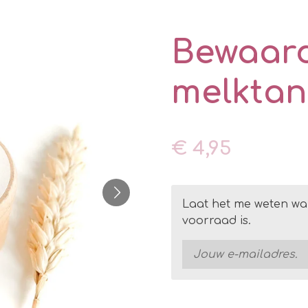
Bewaar
melktand
€ 4,95
Laat het me weten wa
voorraad is.