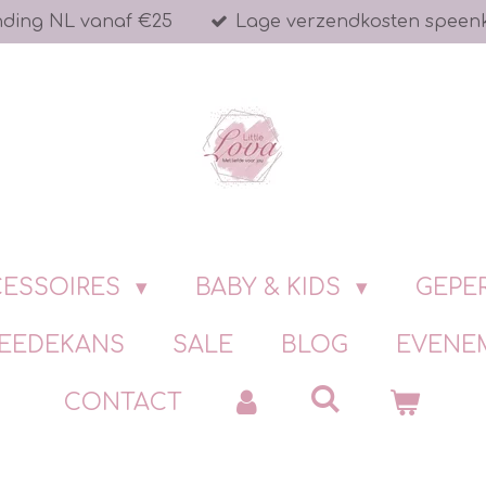
nding NL vanaf €25
Lage verzendkosten speen
ESSOIRES
BABY & KIDS
GEPE
EEDEKANS
SALE
BLOG
EVENE
CONTACT