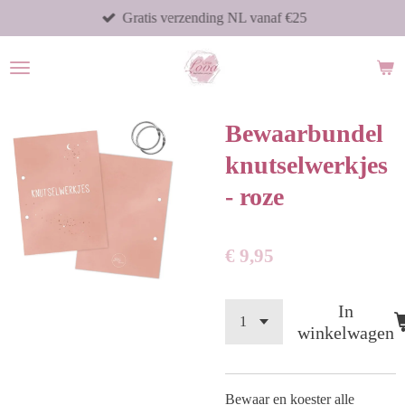
Gratis verzending NL vanaf €25
Ga
direct
naar
de
hoofdinhoud
Bewaarbundel
knutselwerkjes
- roze
€ 9,95
In
winkelwagen
Bewaar en koester alle