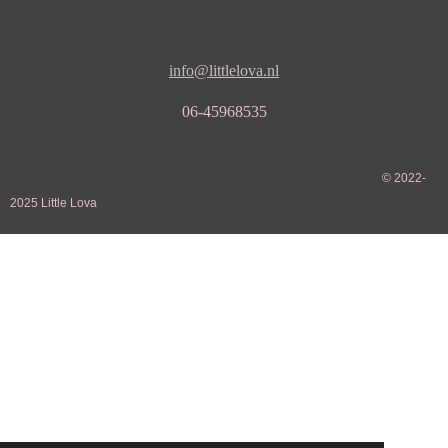
info@littlelova.nl
06-45968535
© 2022-
2025 Little Lova