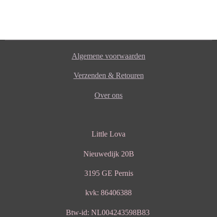
Algemene voorwaarden
Verzenden & Retouren
Over ons
Little Lova
Nieuwedijk 20B
3195 GE Pernis
kvk: 86406388
Btw-id: NL004243598B83