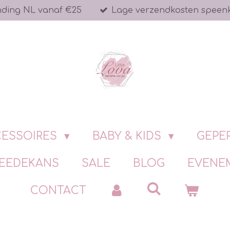
nding NL vanaf €25
Lage verzendkosten speen
ESSOIRES
BABY & KIDS
GEPE
EEDEKANS
SALE
BLOG
EVENE
CONTACT