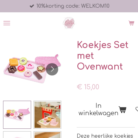
10%korting code: WELKOM10
Ga
direct
naar
de
hoofdinhoud
Koekjes Set
met
Ovenwant
€ 15,00
In
winkelwagen
Deze heerlijke koekjes