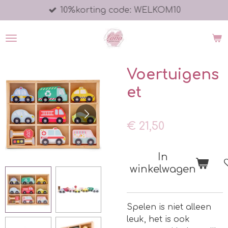
10%korting code: WELKOM10
Ga
direct
naar
de
hoofdinhoud
Voertuigens
et
€ 21,50
In
winkelwagen
Spelen is niet alleen
leuk, het is ook