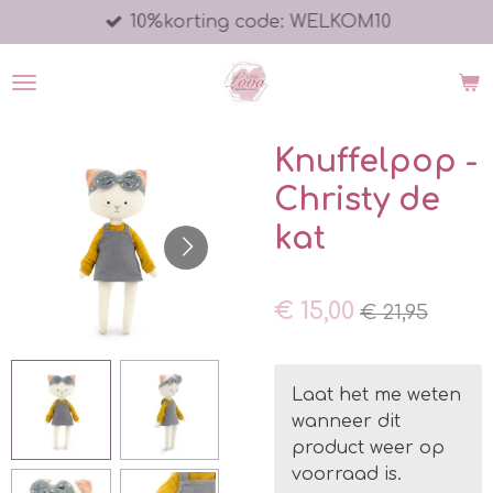
10%korting code: WELKOM10
Ga
direct
naar
de
hoofdinhoud
Knuffelpop -
Christy de
kat
€ 15,00
€ 21,95
Laat het me weten
wanneer dit
product weer op
voorraad is.