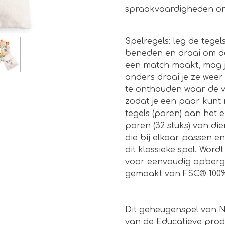
spraakvaardigheden on
Spelregels: leg de tege
beneden en draai om de 
een match maakt, mag j
anders draai je ze weer
te onthouden waar de ve
zodat je een paar kunt
tegels (paren) aan het ei
paren (32 stuks) van die
die bij elkaar passen 
dit klassieke spel. Wor
voor eenvoudig opberge
gemaakt van FSC® 100% 
Dit geheugenspel van Ne
van de Educatieve produ