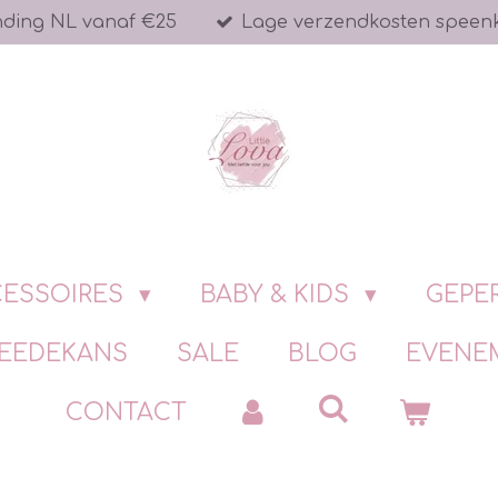
nding NL vanaf €25
Lage verzendkosten speen
ESSOIRES
BABY & KIDS
GEPE
EEDEKANS
SALE
BLOG
EVENE
CONTACT