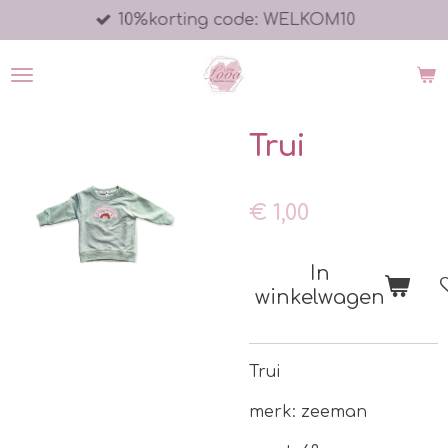
10%korting code: WELKOM10
Ga
direct
naar
de
hoofdinhoud
Trui
€ 1,00
In
winkelwagen
Trui
merk: zeeman