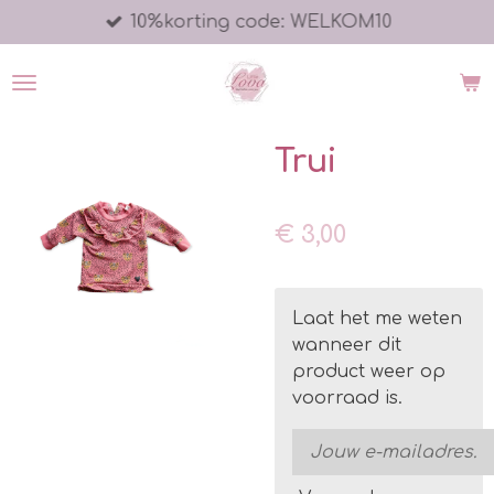
10%korting code: WELKOM10
Ga
direct
naar
de
hoofdinhoud
Trui
€ 3,00
Laat het me weten
wanneer dit
product weer op
voorraad is.