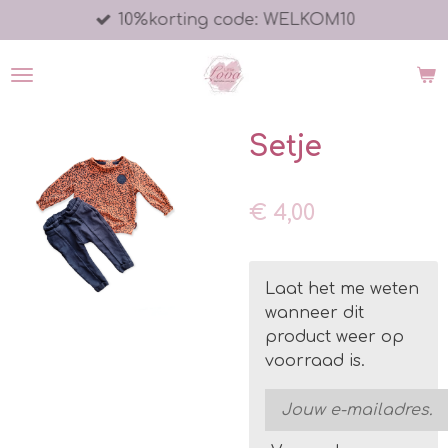
10%korting code: WELKOM10
Ga
direct
naar
de
hoofdinhoud
Setje
€ 4,00
Laat het me weten
wanneer dit
product weer op
voorraad is.