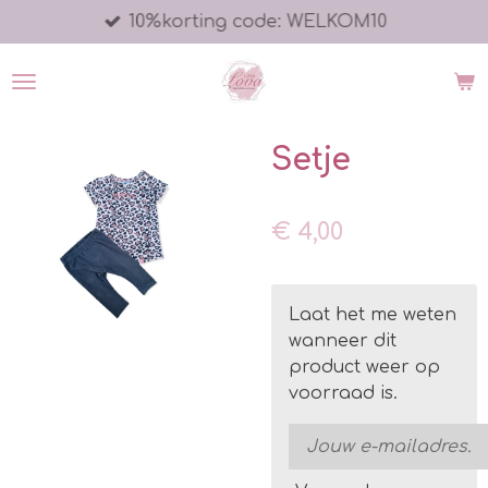
10%korting code: WELKOM10
Ga
direct
naar
de
hoofdinhoud
Setje
€ 4,00
Laat het me weten
wanneer dit
product weer op
voorraad is.