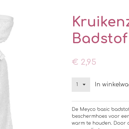
Kruiken
Badstof 
€ 2,95
In winkelw
De Meyco basic badstof
beschermhoes voor een k
warm te houden. Door d