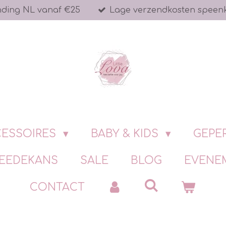
nding NL vanaf €25
Lage verzendkosten speen
ESSOIRES
BABY & KIDS
GEPE
EEDEKANS
SALE
BLOG
EVENE
CONTACT