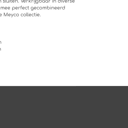
sluiten. Verkrijgbaar in diverse
armee perfect gecombineerd
 Meyco collectie.
n
n