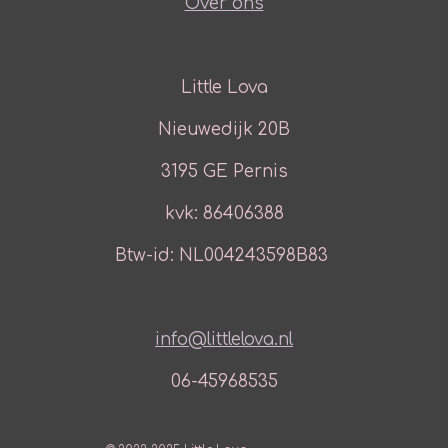
Over ons
Little Lova
Nieuwedijk 20B
3195 GE Pernis
kvk: 86406388
Btw-id: NL004243598B83
info@littlelova.nl
06-45968535