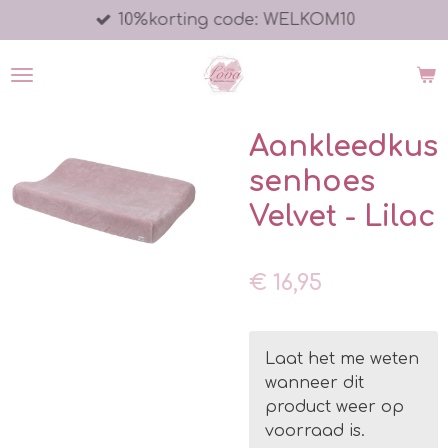
10%korting code: WELKOM10
Ga
direct
naar
de
hoofdinhoud
Aankleedkus
senhoes
Velvet - Lilac
€ 16,95
Laat het me weten
wanneer dit
product weer op
voorraad is.