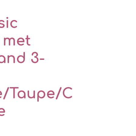
sic
 met
and 3-
e/Taupe/C
e