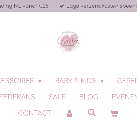
nding NL vanaf €25
Lage verzendkosten speen
ESSOIRES
BABY & KIDS
GEPE
EEDEKANS
SALE
BLOG
EVENE
CONTACT