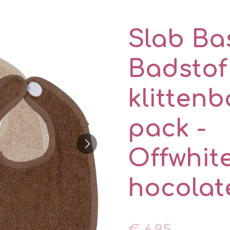
Slab Ba
Badstof
klittenb
pack -
Offwhit
hocolat
€ 6,95