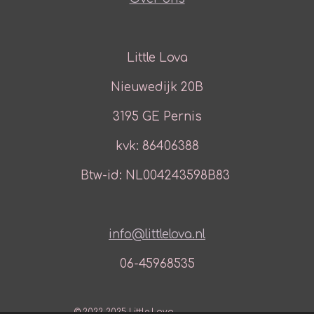
Little Lova
Nieuwedijk 20B
3195 GE Pernis
kvk: 86406388
Btw-id: NL004243598B83
info@littlelova.nl
06-45968535
© 2022-2025 Little Lova