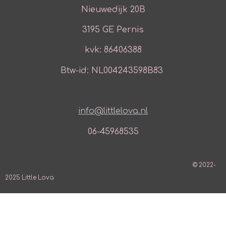
Nieuwedijk 20B
3195 GE Pernis
kvk: 86406388
Btw-id: NL004243598B83
info@littlelova.nl
06-45968535
© 2022-
2025 Little Lova