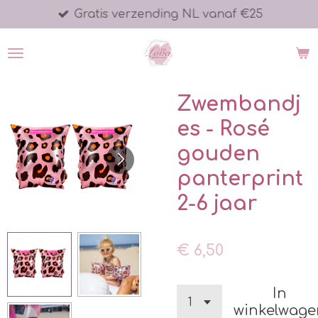
Gratis verzending NL vanaf €25
Ga
direct
naar
de
hoofdinhoud
Zwembandj
es - Rosé
gouden
panterprint
2-6 jaar
€ 6,50
In
winkelwage