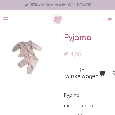
10%korting code: WELKOM10
Ga
direct
naar
de
hoofdinhoud
Pyjama
€ 4,00
In
winkelwagen
Pyjama
merk: prénatal