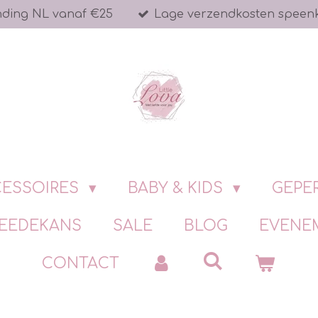
nding NL vanaf €25
Lage verzendkosten speen
ESSOIRES
BABY & KIDS
GEPE
EEDEKANS
SALE
BLOG
EVENE
CONTACT