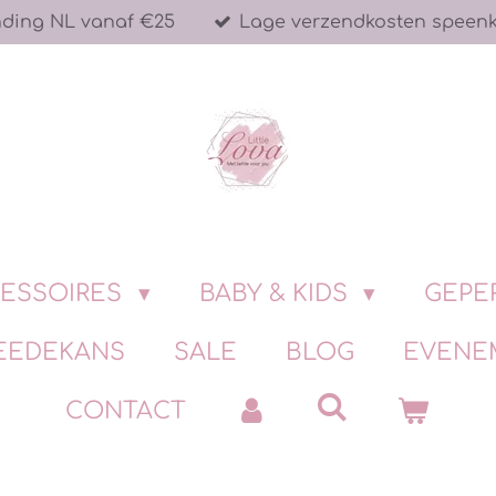
nding NL vanaf €25
Lage verzendkosten speen
ESSOIRES
BABY & KIDS
GEPE
EEDEKANS
SALE
BLOG
EVENE
CONTACT