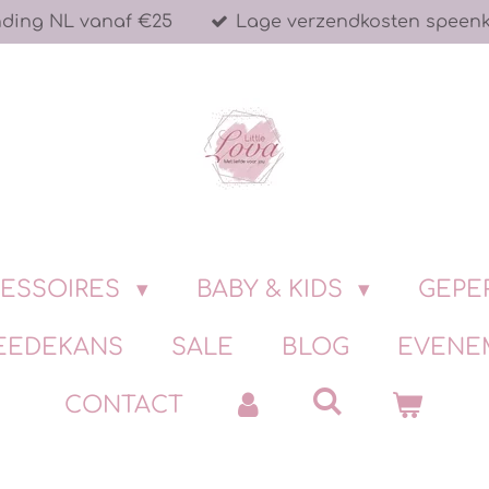
nding NL vanaf €25
Lage verzendkosten speen
ESSOIRES
BABY & KIDS
GEPE
EEDEKANS
SALE
BLOG
EVENE
CONTACT