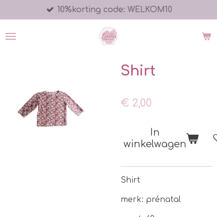
10%korting code: WELKOM10
Ga
direct
naar
de
hoofdinhoud
Shirt
€ 2,00
In
winkelwagen
Shirt
merk: prénatal