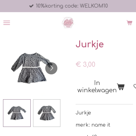
10%korting code: WELKOM10
Ga
direct
naar
de
hoofdinhoud
Jurkje
€ 3,00
In
winkelwagen
Jurkje
merk: name it